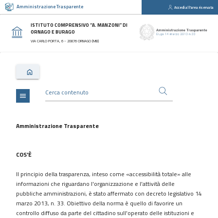
Amministrazione Trasparente
Accedi all'area riservata
close
Sezioni
ISTITUTO COMPRENSIVO “A. MANZONI” DI
ORNAGO E BURAGO
Disposizioni
VIA CARLO PORTA, 6 - 20876 ORNAGO (MB)
Generali
Organizzazione
Consulenti
e
collaboratori
menu
Personale
Bandi
Amministrazione Trasparente
di
concorso
COS'È
Performance
Il principio della trasparenza, inteso come «accessibilità totale» alle
Enti
informazioni che riguardano l'organizzazione e l'attività delle
controllati
pubbliche amministrazioni, è stato affermato con decreto legislativo 14
Attività
marzo 2013, n. 33. Obiettivo della norma è quello di favorire un
e
controllo diffuso da parte del cittadino sull'operato delle istituzioni e