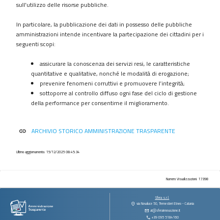
procedimenti
sull'utilizzo delle risorse pubbliche.
Provvedimenti
In particolare, la pubblicazione dei dati in possesso delle pubbliche
Controlli
amministrazioni intende incentivare la partecipazione dei cittadini per i
sulle
seguenti scopi:
imprese
assicurare la conoscenza dei servizi resi, le caratteristiche
Bandi
quantitative e qualitative, nonché le modalità di erogazione;
di
prevenire fenomeni corruttivi e promuovere l’integrità;
gara
sottoporre al controllo diffuso ogni fase del ciclo di gestione
e
della performance per consentirne il miglioramento.
contratti
Sovvenzioni
ARCHIVIO STORICO AMMINISTRAZIONE TRASPARENTE
link
contributi
sussidi
vantaggi
Ultimo aggiornamento: 15/12/2025 08:45:34
economici
Bilanci
Numero Visualizzazioni: 17398
Beni
Sfera s.r.l.
immobili
via Novaluce 50, Tremestieri Etneo - Catania
at@sferainnovazione.it
e
+39 095 5184160