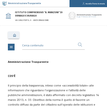
Amministrazione Trasparente
Accedi all'area riservata
close
Sezioni
ISTITUTO COMPRENSIVO “A. MANZONI” DI
ORNAGO E BURAGO
Disposizioni
VIA CARLO PORTA, 6 - 20876 ORNAGO (MB)
Generali
Organizzazione
Consulenti
e
collaboratori
menu
Personale
Bandi
Amministrazione Trasparente
di
concorso
COS'È
Performance
Il principio della trasparenza, inteso come «accessibilità totale» alle
Enti
informazioni che riguardano l'organizzazione e l'attività delle
controllati
pubbliche amministrazioni, è stato affermato con decreto legislativo 14
Attività
marzo 2013, n. 33. Obiettivo della norma è quello di favorire un
e
controllo diffuso da parte del cittadino sull'operato delle istituzioni e