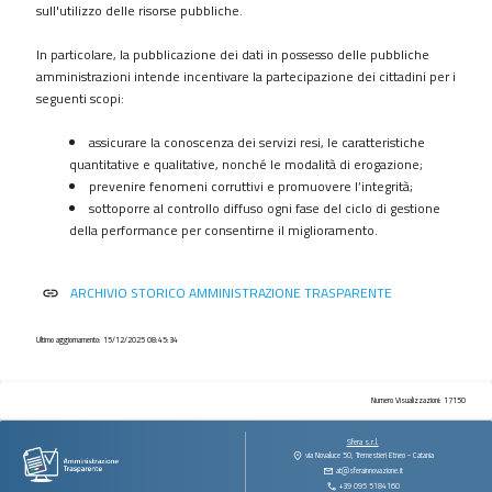
procedimenti
sull'utilizzo delle risorse pubbliche.
Provvedimenti
In particolare, la pubblicazione dei dati in possesso delle pubbliche
Controlli
amministrazioni intende incentivare la partecipazione dei cittadini per i
sulle
seguenti scopi:
imprese
assicurare la conoscenza dei servizi resi, le caratteristiche
Bandi
quantitative e qualitative, nonché le modalità di erogazione;
di
prevenire fenomeni corruttivi e promuovere l’integrità;
gara
sottoporre al controllo diffuso ogni fase del ciclo di gestione
e
della performance per consentirne il miglioramento.
contratti
Sovvenzioni
ARCHIVIO STORICO AMMINISTRAZIONE TRASPARENTE
link
contributi
sussidi
vantaggi
Ultimo aggiornamento: 15/12/2025 08:45:34
economici
Bilanci
Numero Visualizzazioni: 17150
Beni
Sfera s.r.l.
immobili
via Novaluce 50, Tremestieri Etneo - Catania
at@sferainnovazione.it
e
+39 095 5184160