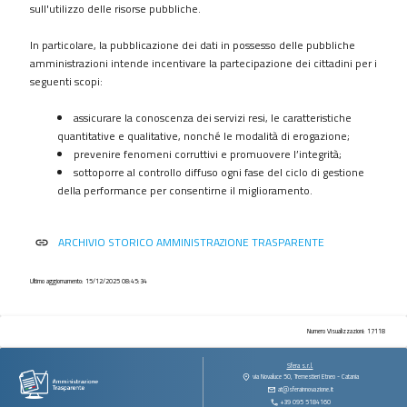
procedimenti
sull'utilizzo delle risorse pubbliche.
Provvedimenti
In particolare, la pubblicazione dei dati in possesso delle pubbliche
Controlli
amministrazioni intende incentivare la partecipazione dei cittadini per i
sulle
seguenti scopi:
imprese
assicurare la conoscenza dei servizi resi, le caratteristiche
Bandi
quantitative e qualitative, nonché le modalità di erogazione;
di
prevenire fenomeni corruttivi e promuovere l’integrità;
gara
sottoporre al controllo diffuso ogni fase del ciclo di gestione
e
della performance per consentirne il miglioramento.
contratti
Sovvenzioni
ARCHIVIO STORICO AMMINISTRAZIONE TRASPARENTE
link
contributi
sussidi
vantaggi
Ultimo aggiornamento: 15/12/2025 08:45:34
economici
Bilanci
Numero Visualizzazioni: 17118
Beni
Sfera s.r.l.
immobili
via Novaluce 50, Tremestieri Etneo - Catania
at@sferainnovazione.it
e
+39 095 5184160