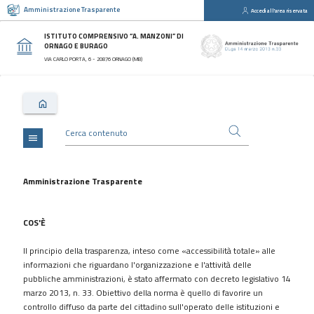
Amministrazione Trasparente
Accedi all'area riservata
close
Sezioni
ISTITUTO COMPRENSIVO “A. MANZONI” DI
ORNAGO E BURAGO
Disposizioni
VIA CARLO PORTA, 6 - 20876 ORNAGO (MB)
Generali
Organizzazione
Consulenti
e
collaboratori
menu
Personale
Bandi
Amministrazione Trasparente
di
concorso
COS'È
Performance
Il principio della trasparenza, inteso come «accessibilità totale» alle
Enti
informazioni che riguardano l'organizzazione e l'attività delle
controllati
pubbliche amministrazioni, è stato affermato con decreto legislativo 14
Attività
marzo 2013, n. 33. Obiettivo della norma è quello di favorire un
e
controllo diffuso da parte del cittadino sull'operato delle istituzioni e