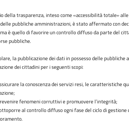
pio della trasparenza, inteso come «accessibilità totale» al
à delle pubbliche amministrazioni, è stato affermato con dec
ma è quello di favorire un controllo diffuso da parte del citta
orse pubbliche.
olare, la pubblicazione dei dati in possesso delle pubbliche
zione dei cittadini per i seguenti scopi:
ssicurare la conoscenza dei servizi resi, le caratteristiche q
azione;
revenire fenomeni corruttivi e promuovere l’integrità;
ottoporre al controllo diffuso ogni fase del ciclo di gestion
ioramento.