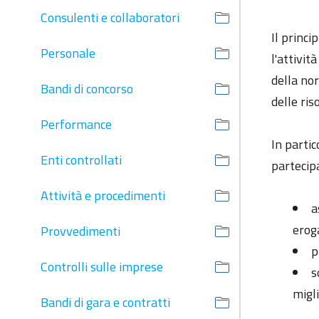
Consulenti e collaboratori
Il princi
Personale
l'attivit
della nor
Bandi di concorso
delle ris
Performance
In partic
Enti controllati
partecipa
Attività e procedimenti
a
erog
Provvedimenti
p
Controlli sulle imprese
s
migl
Bandi di gara e contratti