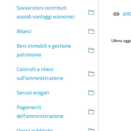
Sovvenzioni contributi
AR
link
sussidi vantaggi economici
Bilanci
Ultimo agg
Beni immobili e gestione
patrimonio
Controlli e rilievi
sull'amministrazione
Servizi erogati
Pagamenti
dell'amministrazione
Opere pubbliche