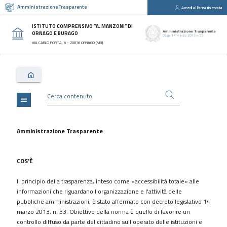
Amministrazione Trasparente
Accedi all'area riservata
close
Sezioni
ISTITUTO COMPRENSIVO “A. MANZONI” DI
ORNAGO E BURAGO
Disposizioni
VIA CARLO PORTA, 6 - 20876 ORNAGO (MB)
Generali
Organizzazione
Consulenti
e
collaboratori
menu
Personale
Bandi
Amministrazione Trasparente
di
concorso
COS'È
Performance
Il principio della trasparenza, inteso come «accessibilità totale» alle
Enti
informazioni che riguardano l'organizzazione e l'attività delle
controllati
pubbliche amministrazioni, è stato affermato con decreto legislativo 14
Attività
marzo 2013, n. 33. Obiettivo della norma è quello di favorire un
e
controllo diffuso da parte del cittadino sull'operato delle istituzioni e