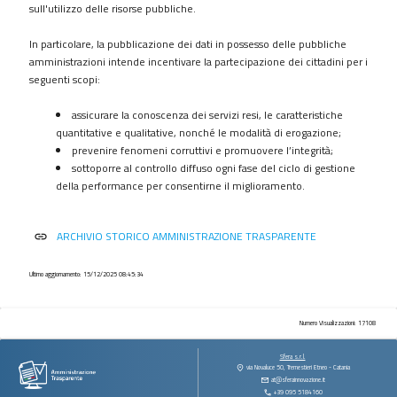
procedimenti
sull'utilizzo delle risorse pubbliche.
Provvedimenti
In particolare, la pubblicazione dei dati in possesso delle pubbliche
Controlli
amministrazioni intende incentivare la partecipazione dei cittadini per i
sulle
seguenti scopi:
imprese
assicurare la conoscenza dei servizi resi, le caratteristiche
Bandi
quantitative e qualitative, nonché le modalità di erogazione;
di
prevenire fenomeni corruttivi e promuovere l’integrità;
gara
sottoporre al controllo diffuso ogni fase del ciclo di gestione
e
della performance per consentirne il miglioramento.
contratti
Sovvenzioni
ARCHIVIO STORICO AMMINISTRAZIONE TRASPARENTE
link
contributi
sussidi
vantaggi
Ultimo aggiornamento: 15/12/2025 08:45:34
economici
Bilanci
Numero Visualizzazioni: 17108
Beni
Sfera s.r.l.
immobili
via Novaluce 50, Tremestieri Etneo - Catania
at@sferainnovazione.it
e
+39 095 5184160