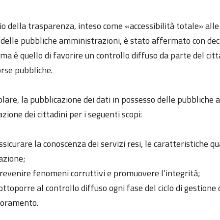
pio della trasparenza, inteso come «accessibilità totale» al
à delle pubbliche amministrazioni, è stato affermato con dec
ma è quello di favorire un controllo diffuso da parte del citta
orse pubbliche.
olare, la pubblicazione dei dati in possesso delle pubbliche
zione dei cittadini per i seguenti scopi:
ssicurare la conoscenza dei servizi resi, le caratteristiche q
azione;
revenire fenomeni corruttivi e promuovere l’integrità;
ottoporre al controllo diffuso ogni fase del ciclo di gestion
ioramento.