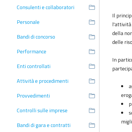
Consulenti e collaboratori
Il princi
Personale
l'attivit
della nor
Bandi di concorso
delle ris
Performance
In partic
Enti controllati
partecipa
Attività e procedimenti
a
erog
Provvedimenti
p
Controlli sulle imprese
s
migl
Bandi di gara e contratti