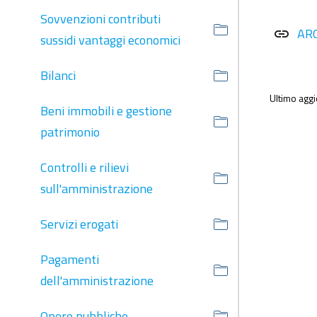
Sovvenzioni contributi
AR
link
sussidi vantaggi economici
Bilanci
Ultimo agg
Beni immobili e gestione
patrimonio
Controlli e rilievi
sull'amministrazione
Servizi erogati
Pagamenti
dell'amministrazione
Opere pubbliche