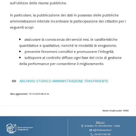
procedimenti
sull'utilizzo delle risorse pubbliche.
Provvedimenti
In particolare, la pubblicazione dei dati in possesso delle pubbliche
Controlli
amministrazioni intende incentivare la partecipazione dei cittadini per i
sulle
seguenti scopi:
imprese
assicurare la conoscenza dei servizi resi, le caratteristiche
Bandi
quantitative e qualitative, nonché le modalità di erogazione;
di
prevenire fenomeni corruttivi e promuovere l’integrità;
gara
sottoporre al controllo diffuso ogni fase del ciclo di gestione
e
della performance per consentirne il miglioramento.
contratti
Sovvenzioni
ARCHIVIO STORICO AMMINISTRAZIONE TRASPARENTE
link
contributi
sussidi
vantaggi
Ultimo aggiornamento: 15/12/2025 08:45:34
economici
Bilanci
Numero Visualizzazioni: 16960
Beni
Sfera s.r.l.
immobili
via Novaluce 50, Tremestieri Etneo - Catania
at@sferainnovazione.it
e
+39 095 5184160