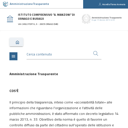
Amministrazione Trasparente
Accedi all'area riservata
close
Sezioni
ISTITUTO COMPRENSIVO “A. MANZONI” DI
ORNAGO E BURAGO
Disposizioni
VIA CARLO PORTA, 6 - 20876 ORNAGO (MB)
Generali
Organizzazione
Consulenti
e
collaboratori
menu
Personale
Bandi
Amministrazione Trasparente
di
concorso
COS'È
Performance
Il principio della trasparenza, inteso come «accessibilità totale» alle
Enti
informazioni che riguardano l'organizzazione e l'attività delle
controllati
pubbliche amministrazioni, è stato affermato con decreto legislativo 14
Attività
marzo 2013, n. 33. Obiettivo della norma è quello di favorire un
e
controllo diffuso da parte del cittadino sull'operato delle istituzioni e