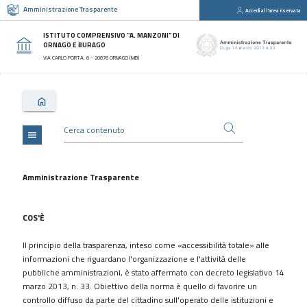
Amministrazione Trasparente
Accedi all'area riservata
close
Sezioni
ISTITUTO COMPRENSIVO “A. MANZONI” DI
ORNAGO E BURAGO
Disposizioni
VIA CARLO PORTA, 6 - 20876 ORNAGO (MB)
Generali
Organizzazione
Consulenti
e
collaboratori
menu
Personale
Bandi
Amministrazione Trasparente
di
concorso
COS'È
Performance
Il principio della trasparenza, inteso come «accessibilità totale» alle
Enti
informazioni che riguardano l'organizzazione e l'attività delle
controllati
pubbliche amministrazioni, è stato affermato con decreto legislativo 14
Attività
marzo 2013, n. 33. Obiettivo della norma è quello di favorire un
e
controllo diffuso da parte del cittadino sull'operato delle istituzioni e