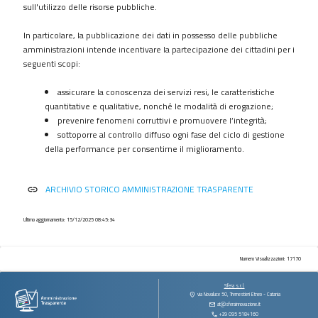
procedimenti
sull'utilizzo delle risorse pubbliche.
Provvedimenti
In particolare, la pubblicazione dei dati in possesso delle pubbliche
Controlli
amministrazioni intende incentivare la partecipazione dei cittadini per i
sulle
seguenti scopi:
imprese
assicurare la conoscenza dei servizi resi, le caratteristiche
Bandi
quantitative e qualitative, nonché le modalità di erogazione;
di
prevenire fenomeni corruttivi e promuovere l’integrità;
gara
sottoporre al controllo diffuso ogni fase del ciclo di gestione
e
della performance per consentirne il miglioramento.
contratti
Sovvenzioni
ARCHIVIO STORICO AMMINISTRAZIONE TRASPARENTE
link
contributi
sussidi
vantaggi
Ultimo aggiornamento: 15/12/2025 08:45:34
economici
Bilanci
Numero Visualizzazioni: 17170
Beni
Sfera s.r.l.
immobili
via Novaluce 50, Tremestieri Etneo - Catania
at@sferainnovazione.it
e
+39 095 5184160