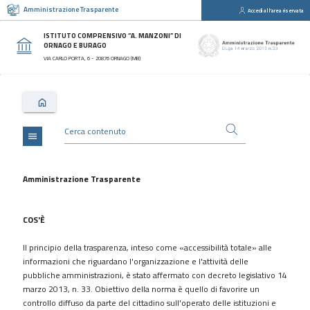
Amministrazione Trasparente
Accedi all'area riservata
close
Sezioni
ISTITUTO COMPRENSIVO “A. MANZONI” DI
ORNAGO E BURAGO
Disposizioni
VIA CARLO PORTA, 6 - 20876 ORNAGO (MB)
Generali
Organizzazione
Consulenti
e
collaboratori
menu
Personale
Bandi
Amministrazione Trasparente
di
concorso
COS'È
Performance
Il principio della trasparenza, inteso come «accessibilità totale» alle
Enti
informazioni che riguardano l'organizzazione e l'attività delle
controllati
pubbliche amministrazioni, è stato affermato con decreto legislativo 14
Attività
marzo 2013, n. 33. Obiettivo della norma è quello di favorire un
e
controllo diffuso da parte del cittadino sull'operato delle istituzioni e