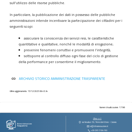
procedimenti
sull'utilizzo delle risorse pubbliche.
Provvedimenti
In particolare, la pubblicazione dei dati in possesso delle pubbliche
Controlli
amministrazioni intende incentivare la partecipazione dei cittadini per i
sulle
seguenti scopi:
imprese
assicurare la conoscenza dei servizi resi, le caratteristiche
Bandi
quantitative e qualitative, nonché le modalità di erogazione;
di
prevenire fenomeni corruttivi e promuovere l’integrità;
gara
sottoporre al controllo diffuso ogni fase del ciclo di gestione
e
della performance per consentirne il miglioramento.
contratti
Sovvenzioni
ARCHIVIO STORICO AMMINISTRAZIONE TRASPARENTE
link
contributi
sussidi
vantaggi
Ultimo aggiornamento: 15/12/2025 08:45:34
economici
Bilanci
Numero Visualizzazioni: 17196
Beni
Sfera s.r.l.
immobili
via Novaluce 50, Tremestieri Etneo - Catania
at@sferainnovazione.it
e
+39 095 5184160