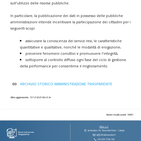
procedimenti
sull'utilizzo delle risorse pubbliche.
Provvedimenti
In particolare, la pubblicazione dei dati in possesso delle pubbliche
Controlli
amministrazioni intende incentivare la partecipazione dei cittadini per i
sulle
seguenti scopi:
imprese
assicurare la conoscenza dei servizi resi, le caratteristiche
Bandi
quantitative e qualitative, nonché le modalità di erogazione;
di
prevenire fenomeni corruttivi e promuovere l’integrità;
gara
sottoporre al controllo diffuso ogni fase del ciclo di gestione
e
della performance per consentirne il miglioramento.
contratti
Sovvenzioni
ARCHIVIO STORICO AMMINISTRAZIONE TRASPARENTE
link
contributi
sussidi
vantaggi
Ultimo aggiornamento: 15/12/2025 08:45:34
economici
Bilanci
Numero Visualizzazioni: 16961
Beni
Sfera s.r.l.
immobili
via Novaluce 50, Tremestieri Etneo - Catania
at@sferainnovazione.it
e
+39 095 5184160