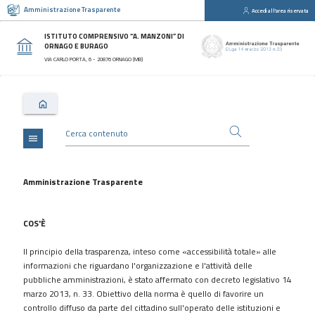
Amministrazione Trasparente
Accedi all'area riservata
close
Sezioni
ISTITUTO COMPRENSIVO “A. MANZONI” DI
ORNAGO E BURAGO
Disposizioni
VIA CARLO PORTA, 6 - 20876 ORNAGO (MB)
Generali
Organizzazione
Consulenti
e
collaboratori
menu
Personale
Bandi
Amministrazione Trasparente
di
concorso
COS'È
Performance
Il principio della trasparenza, inteso come «accessibilità totale» alle
Enti
informazioni che riguardano l'organizzazione e l'attività delle
controllati
pubbliche amministrazioni, è stato affermato con decreto legislativo 14
Attività
marzo 2013, n. 33. Obiettivo della norma è quello di favorire un
e
controllo diffuso da parte del cittadino sull'operato delle istituzioni e