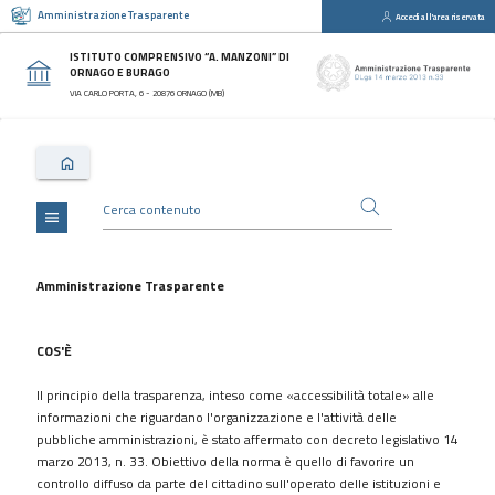
Amministrazione Trasparente
Accedi all'area riservata
close
Sezioni
ISTITUTO COMPRENSIVO “A. MANZONI” DI
ORNAGO E BURAGO
Disposizioni
VIA CARLO PORTA, 6 - 20876 ORNAGO (MB)
Generali
Organizzazione
Consulenti
e
collaboratori
menu
Personale
Bandi
Amministrazione Trasparente
di
concorso
COS'È
Performance
Il principio della trasparenza, inteso come «accessibilità totale» alle
Enti
informazioni che riguardano l'organizzazione e l'attività delle
controllati
pubbliche amministrazioni, è stato affermato con decreto legislativo 14
Attività
marzo 2013, n. 33. Obiettivo della norma è quello di favorire un
e
controllo diffuso da parte del cittadino sull'operato delle istituzioni e