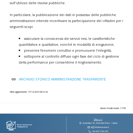
procedimenti
sull'utilizzo delle risorse pubbliche.
Provvedimenti
In particolare, la pubblicazione dei dati in possesso delle pubbliche
Controlli
amministrazioni intende incentivare la partecipazione dei cittadini per i
sulle
seguenti scopi:
imprese
assicurare la conoscenza dei servizi resi, le caratteristiche
Bandi
quantitative e qualitative, nonché le modalità di erogazione;
di
prevenire fenomeni corruttivi e promuovere l’integrità;
gara
sottoporre al controllo diffuso ogni fase del ciclo di gestione
e
della performance per consentirne il miglioramento.
contratti
Sovvenzioni
ARCHIVIO STORICO AMMINISTRAZIONE TRASPARENTE
link
contributi
sussidi
vantaggi
Ultimo aggiornamento: 15/12/2025 08:45:34
economici
Bilanci
Numero Visualizzazioni: 17195
Beni
Sfera s.r.l.
immobili
via Novaluce 50, Tremestieri Etneo - Catania
at@sferainnovazione.it
e
+39 095 5184160