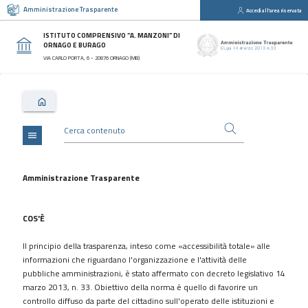
Amministrazione Trasparente
Accedi all'area riservata
close
Sezioni
ISTITUTO COMPRENSIVO “A. MANZONI” DI
ORNAGO E BURAGO
Disposizioni
VIA CARLO PORTA, 6 - 20876 ORNAGO (MB)
Generali
Organizzazione
Consulenti
e
collaboratori
menu
Personale
Bandi
Amministrazione Trasparente
di
concorso
COS'È
Performance
Il principio della trasparenza, inteso come «accessibilità totale» alle
Enti
informazioni che riguardano l'organizzazione e l'attività delle
controllati
pubbliche amministrazioni, è stato affermato con decreto legislativo 14
Attività
marzo 2013, n. 33. Obiettivo della norma è quello di favorire un
e
controllo diffuso da parte del cittadino sull'operato delle istituzioni e