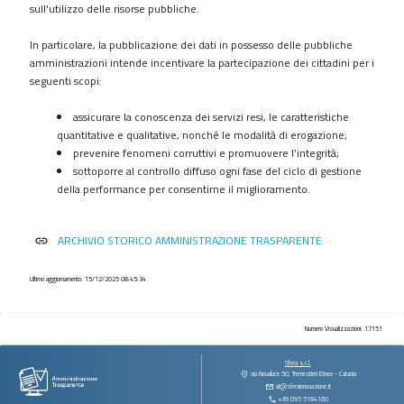
procedimenti
sull'utilizzo delle risorse pubbliche.
Provvedimenti
In particolare, la pubblicazione dei dati in possesso delle pubbliche
Controlli
amministrazioni intende incentivare la partecipazione dei cittadini per i
sulle
seguenti scopi:
imprese
assicurare la conoscenza dei servizi resi, le caratteristiche
Bandi
quantitative e qualitative, nonché le modalità di erogazione;
di
prevenire fenomeni corruttivi e promuovere l’integrità;
gara
sottoporre al controllo diffuso ogni fase del ciclo di gestione
e
della performance per consentirne il miglioramento.
contratti
Sovvenzioni
ARCHIVIO STORICO AMMINISTRAZIONE TRASPARENTE
link
contributi
sussidi
vantaggi
Ultimo aggiornamento: 15/12/2025 08:45:34
economici
Bilanci
Numero Visualizzazioni: 17151
Beni
Sfera s.r.l.
immobili
via Novaluce 50, Tremestieri Etneo - Catania
at@sferainnovazione.it
e
+39 095 5184160