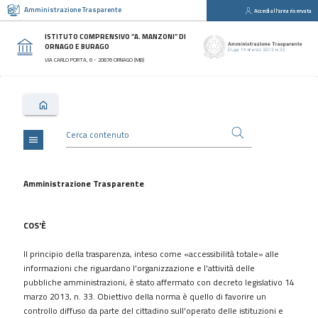
Amministrazione Trasparente
Accedi all'area riservata
close
Sezioni
ISTITUTO COMPRENSIVO “A. MANZONI” DI
ORNAGO E BURAGO
Disposizioni
VIA CARLO PORTA, 6 - 20876 ORNAGO (MB)
Generali
Organizzazione
Consulenti
e
collaboratori
menu
Personale
Bandi
Amministrazione Trasparente
di
concorso
COS'È
Performance
Il principio della trasparenza, inteso come «accessibilità totale» alle
Enti
informazioni che riguardano l'organizzazione e l'attività delle
controllati
pubbliche amministrazioni, è stato affermato con decreto legislativo 14
Attività
marzo 2013, n. 33. Obiettivo della norma è quello di favorire un
e
controllo diffuso da parte del cittadino sull'operato delle istituzioni e