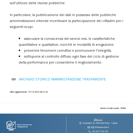
procedimenti
sull'utilizzo delle risorse pubbliche.
Provvedimenti
In particolare, la pubblicazione dei dati in possesso delle pubbliche
Controlli
amministrazioni intende incentivare la partecipazione dei cittadini per i
sulle
seguenti scopi:
imprese
assicurare la conoscenza dei servizi resi, le caratteristiche
Bandi
quantitative e qualitative, nonché le modalità di erogazione;
di
prevenire fenomeni corruttivi e promuovere l’integrità;
gara
sottoporre al controllo diffuso ogni fase del ciclo di gestione
e
della performance per consentirne il miglioramento.
contratti
Sovvenzioni
ARCHIVIO STORICO AMMINISTRAZIONE TRASPARENTE
link
contributi
sussidi
vantaggi
Ultimo aggiornamento: 15/12/2025 08:45:34
economici
Bilanci
Numero Visualizzazioni: 16969
Beni
Sfera s.r.l.
immobili
via Novaluce 50, Tremestieri Etneo - Catania
at@sferainnovazione.it
e
+39 095 5184160