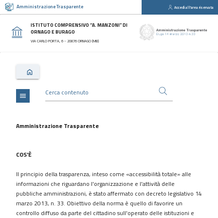
Amministrazione Trasparente
Accedi all'area riservata
close
Sezioni
ISTITUTO COMPRENSIVO “A. MANZONI” DI
ORNAGO E BURAGO
Disposizioni
VIA CARLO PORTA, 6 - 20876 ORNAGO (MB)
Generali
Organizzazione
Consulenti
e
collaboratori
menu
Personale
Bandi
Amministrazione Trasparente
di
concorso
COS'È
Performance
Il principio della trasparenza, inteso come «accessibilità totale» alle
Enti
informazioni che riguardano l'organizzazione e l'attività delle
controllati
pubbliche amministrazioni, è stato affermato con decreto legislativo 14
Attività
marzo 2013, n. 33. Obiettivo della norma è quello di favorire un
e
controllo diffuso da parte del cittadino sull'operato delle istituzioni e