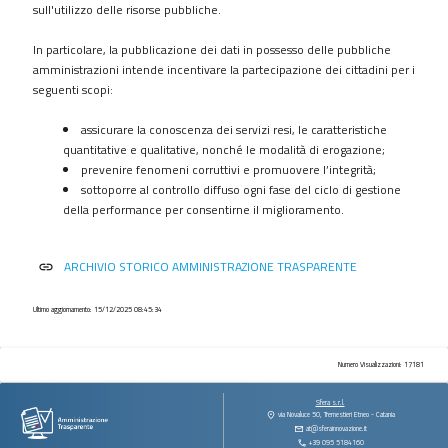
procedimenti
sull'utilizzo delle risorse pubbliche.
Provvedimenti
In particolare, la pubblicazione dei dati in possesso delle pubbliche
Controlli
amministrazioni intende incentivare la partecipazione dei cittadini per i
sulle
seguenti scopi:
imprese
assicurare la conoscenza dei servizi resi, le caratteristiche
Bandi
quantitative e qualitative, nonché le modalità di erogazione;
di
prevenire fenomeni corruttivi e promuovere l’integrità;
gara
sottoporre al controllo diffuso ogni fase del ciclo di gestione
e
della performance per consentirne il miglioramento.
contratti
Sovvenzioni
ARCHIVIO STORICO AMMINISTRAZIONE TRASPARENTE
link
contributi
sussidi
vantaggi
Ultimo aggiornamento: 15/12/2025 08:45:34
economici
Bilanci
Numero Visualizzazioni: 17181
Beni
Sfera s.r.l.
immobili
via Novaluce 50, Tremestieri Etneo - Catania
at@sferainnovazione.it
e
+39 095 5184160