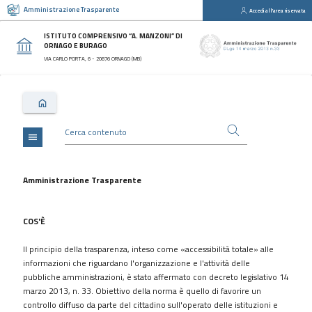
Amministrazione Trasparente
Accedi all'area riservata
close
Sezioni
ISTITUTO COMPRENSIVO “A. MANZONI” DI
ORNAGO E BURAGO
Disposizioni
VIA CARLO PORTA, 6 - 20876 ORNAGO (MB)
Generali
Organizzazione
Consulenti
e
collaboratori
menu
Personale
Bandi
Amministrazione Trasparente
di
concorso
COS'È
Performance
Il principio della trasparenza, inteso come «accessibilità totale» alle
Enti
informazioni che riguardano l'organizzazione e l'attività delle
controllati
pubbliche amministrazioni, è stato affermato con decreto legislativo 14
Attività
marzo 2013, n. 33. Obiettivo della norma è quello di favorire un
e
controllo diffuso da parte del cittadino sull'operato delle istituzioni e