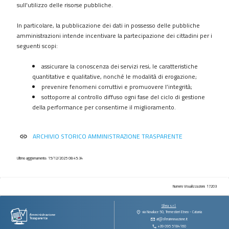
procedimenti
sull'utilizzo delle risorse pubbliche.
Provvedimenti
In particolare, la pubblicazione dei dati in possesso delle pubbliche
Controlli
amministrazioni intende incentivare la partecipazione dei cittadini per i
sulle
seguenti scopi:
imprese
assicurare la conoscenza dei servizi resi, le caratteristiche
Bandi
quantitative e qualitative, nonché le modalità di erogazione;
di
prevenire fenomeni corruttivi e promuovere l’integrità;
gara
sottoporre al controllo diffuso ogni fase del ciclo di gestione
e
della performance per consentirne il miglioramento.
contratti
Sovvenzioni
ARCHIVIO STORICO AMMINISTRAZIONE TRASPARENTE
link
contributi
sussidi
vantaggi
Ultimo aggiornamento: 15/12/2025 08:45:34
economici
Bilanci
Numero Visualizzazioni: 17203
Beni
Sfera s.r.l.
immobili
via Novaluce 50, Tremestieri Etneo - Catania
at@sferainnovazione.it
e
+39 095 5184160