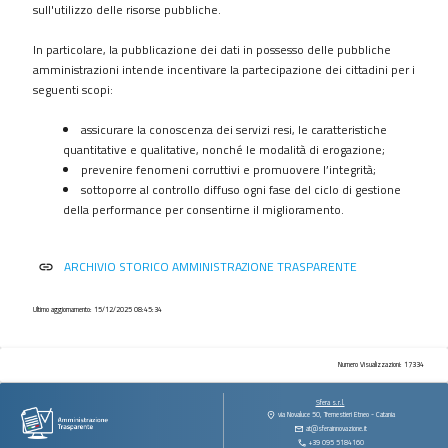
procedimenti
sull'utilizzo delle risorse pubbliche.
Provvedimenti
In particolare, la pubblicazione dei dati in possesso delle pubbliche
Controlli
amministrazioni intende incentivare la partecipazione dei cittadini per i
sulle
seguenti scopi:
imprese
assicurare la conoscenza dei servizi resi, le caratteristiche
Bandi
quantitative e qualitative, nonché le modalità di erogazione;
di
prevenire fenomeni corruttivi e promuovere l’integrità;
gara
sottoporre al controllo diffuso ogni fase del ciclo di gestione
e
della performance per consentirne il miglioramento.
contratti
Sovvenzioni
ARCHIVIO STORICO AMMINISTRAZIONE TRASPARENTE
link
contributi
sussidi
vantaggi
Ultimo aggiornamento: 15/12/2025 08:45:34
economici
Bilanci
Numero Visualizzazioni: 17334
Beni
Sfera s.r.l.
immobili
via Novaluce 50, Tremestieri Etneo - Catania
at@sferainnovazione.it
e
+39 095 5184160