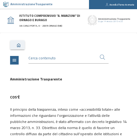
Amministrazione Trasparente
Accedi all'area riservata
close
Sezioni
ISTITUTO COMPRENSIVO “A. MANZONI” DI
ORNAGO E BURAGO
Disposizioni
VIA CARLO PORTA, 6 - 20876 ORNAGO (MB)
Generali
Organizzazione
Consulenti
e
collaboratori
menu
Personale
Bandi
Amministrazione Trasparente
di
concorso
COS'È
Performance
Il principio della trasparenza, inteso come «accessibilità totale» alle
Enti
informazioni che riguardano l'organizzazione e l'attività delle
controllati
pubbliche amministrazioni, è stato affermato con decreto legislativo 14
Attività
marzo 2013, n. 33. Obiettivo della norma è quello di favorire un
e
controllo diffuso da parte del cittadino sull'operato delle istituzioni e