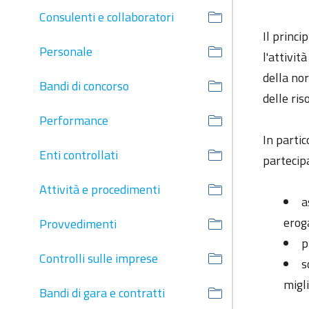
Consulenti e collaboratori
Il princi
Personale
l'attivit
della nor
Bandi di concorso
delle ris
Performance
In partic
Enti controllati
partecipa
Attività e procedimenti
a
erog
Provvedimenti
p
Controlli sulle imprese
s
migl
Bandi di gara e contratti