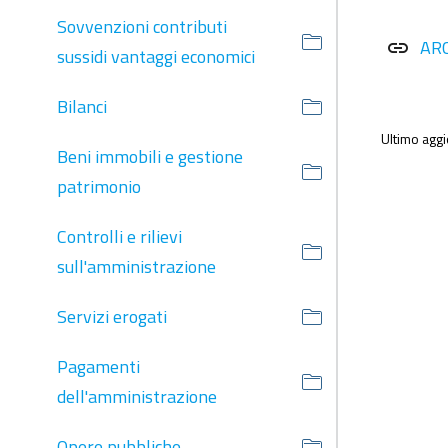
Sovvenzioni contributi
AR
link
sussidi vantaggi economici
Bilanci
Ultimo agg
Beni immobili e gestione
patrimonio
Controlli e rilievi
sull'amministrazione
Servizi erogati
Pagamenti
dell'amministrazione
Opere pubbliche