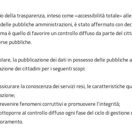
pio della trasparenza, inteso come «accessibilità totale» al
à delle pubbliche amministrazioni, è stato affermato con dec
ma è quello di favorire un controllo diffuso da parte del citta
orse pubbliche.
olare, la pubblicazione dei dati in possesso delle pubbliche
zione dei cittadini per i seguenti scopi:
ssicurare la conoscenza dei servizi resi, le caratteristiche q
azione;
revenire fenomeni corruttivi e promuovere l’integrità;
ottoporre al controllo diffuso ogni fase del ciclo di gestion
ioramento.