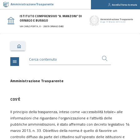
Amministrazione Trasparente
Accedi all'area riservata
close
Sezioni
ISTITUTO COMPRENSIVO “A. MANZONI” DI
ORNAGO E BURAGO
Disposizioni
VIA CARLO PORTA, 6 - 20876 ORNAGO (MB)
Generali
Organizzazione
Consulenti
e
collaboratori
menu
Personale
Bandi
Amministrazione Trasparente
di
concorso
COS'È
Performance
Il principio della trasparenza, inteso come «accessibilità totale» alle
Enti
informazioni che riguardano l'organizzazione e l'attività delle
controllati
pubbliche amministrazioni, è stato affermato con decreto legislativo 14
Attività
marzo 2013, n. 33. Obiettivo della norma è quello di favorire un
e
controllo diffuso da parte del cittadino sull'operato delle istituzioni e