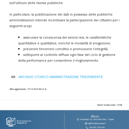
procedimenti
sull'utilizzo delle risorse pubbliche.
Provvedimenti
In particolare, la pubblicazione dei dati in possesso delle pubbliche
Controlli
amministrazioni intende incentivare la partecipazione dei cittadini per i
sulle
seguenti scopi:
imprese
assicurare la conoscenza dei servizi resi, le caratteristiche
Bandi
quantitative e qualitative, nonché le modalità di erogazione;
di
prevenire fenomeni corruttivi e promuovere l’integrità;
gara
sottoporre al controllo diffuso ogni fase del ciclo di gestione
e
della performance per consentirne il miglioramento.
contratti
Sovvenzioni
ARCHIVIO STORICO AMMINISTRAZIONE TRASPARENTE
link
contributi
sussidi
vantaggi
Ultimo aggiornamento: 15/12/2025 08:45:34
economici
Bilanci
Numero Visualizzazioni: 17038
Beni
Sfera s.r.l.
immobili
via Novaluce 50, Tremestieri Etneo - Catania
at@sferainnovazione.it
e
+39 095 5184160