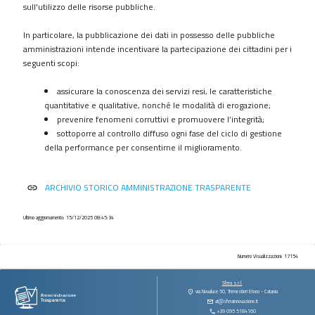
procedimenti
sull'utilizzo delle risorse pubbliche.
Provvedimenti
In particolare, la pubblicazione dei dati in possesso delle pubbliche
Controlli
amministrazioni intende incentivare la partecipazione dei cittadini per i
sulle
seguenti scopi:
imprese
assicurare la conoscenza dei servizi resi, le caratteristiche
Bandi
quantitative e qualitative, nonché le modalità di erogazione;
di
prevenire fenomeni corruttivi e promuovere l’integrità;
gara
sottoporre al controllo diffuso ogni fase del ciclo di gestione
e
della performance per consentirne il miglioramento.
contratti
Sovvenzioni
ARCHIVIO STORICO AMMINISTRAZIONE TRASPARENTE
link
contributi
sussidi
vantaggi
Ultimo aggiornamento: 15/12/2025 08:45:34
economici
Bilanci
Numero Visualizzazioni: 17154
Beni
Sfera s.r.l.
immobili
via Novaluce 50, Tremestieri Etneo - Catania
at@sferainnovazione.it
e
+39 095 5184160