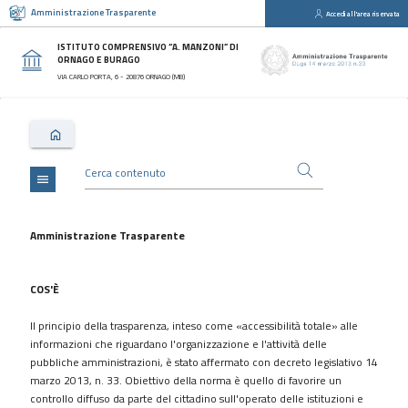
Amministrazione Trasparente
Accedi all'area riservata
close
Sezioni
ISTITUTO COMPRENSIVO “A. MANZONI” DI
ORNAGO E BURAGO
Disposizioni
VIA CARLO PORTA, 6 - 20876 ORNAGO (MB)
Generali
Organizzazione
Consulenti
e
collaboratori
menu
Personale
Bandi
Amministrazione Trasparente
di
concorso
COS'È
Performance
Il principio della trasparenza, inteso come «accessibilità totale» alle
Enti
informazioni che riguardano l'organizzazione e l'attività delle
controllati
pubbliche amministrazioni, è stato affermato con decreto legislativo 14
Attività
marzo 2013, n. 33. Obiettivo della norma è quello di favorire un
e
controllo diffuso da parte del cittadino sull'operato delle istituzioni e