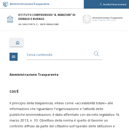
Amministrazione Trasparente
Accedi all'area riservata
close
Sezioni
ISTITUTO COMPRENSIVO “A. MANZONI” DI
ORNAGO E BURAGO
Disposizioni
VIA CARLO PORTA, 6 - 20876 ORNAGO (MB)
Generali
Organizzazione
Consulenti
e
collaboratori
menu
Personale
Bandi
Amministrazione Trasparente
di
concorso
COS'È
Performance
Il principio della trasparenza, inteso come «accessibilità totale» alle
Enti
informazioni che riguardano l'organizzazione e l'attività delle
controllati
pubbliche amministrazioni, è stato affermato con decreto legislativo 14
Attività
marzo 2013, n. 33. Obiettivo della norma è quello di favorire un
e
controllo diffuso da parte del cittadino sull'operato delle istituzioni e