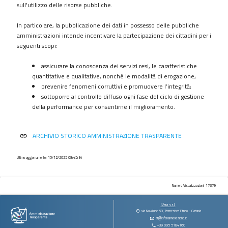
procedimenti
sull'utilizzo delle risorse pubbliche.
Provvedimenti
In particolare, la pubblicazione dei dati in possesso delle pubbliche
Controlli
amministrazioni intende incentivare la partecipazione dei cittadini per i
sulle
seguenti scopi:
imprese
assicurare la conoscenza dei servizi resi, le caratteristiche
Bandi
quantitative e qualitative, nonché le modalità di erogazione;
di
prevenire fenomeni corruttivi e promuovere l’integrità;
gara
sottoporre al controllo diffuso ogni fase del ciclo di gestione
e
della performance per consentirne il miglioramento.
contratti
Sovvenzioni
ARCHIVIO STORICO AMMINISTRAZIONE TRASPARENTE
link
contributi
sussidi
vantaggi
Ultimo aggiornamento: 15/12/2025 08:45:34
economici
Bilanci
Numero Visualizzazioni: 17379
Beni
Sfera s.r.l.
immobili
via Novaluce 50, Tremestieri Etneo - Catania
at@sferainnovazione.it
e
+39 095 5184160