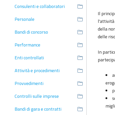
Consulenti e collaboratori
Il princi
Personale
l'attivit
della nor
Bandi di concorso
delle ris
Performance
In partic
Enti controllati
partecipa
Attività e procedimenti
a
erog
Provvedimenti
p
Controlli sulle imprese
s
migl
Bandi di gara e contratti