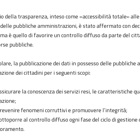
pio della trasparenza, inteso come «accessibilità totale» al
à delle pubbliche amministrazioni, è stato affermato con dec
ma è quello di favorire un controllo diffuso da parte del citta
orse pubbliche.
olare, la pubblicazione dei dati in possesso delle pubbliche
zione dei cittadini per i seguenti scopi:
ssicurare la conoscenza dei servizi resi, le caratteristiche q
azione;
revenire fenomeni corruttivi e promuovere l’integrità;
ottoporre al controllo diffuso ogni fase del ciclo di gestion
ioramento.