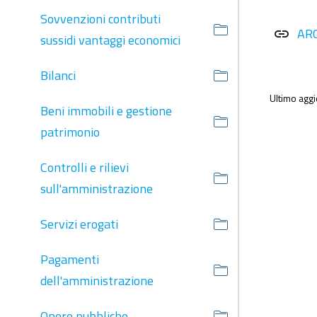
Sovvenzioni contributi
AR
link
sussidi vantaggi economici
Bilanci
Ultimo agg
Beni immobili e gestione
patrimonio
Controlli e rilievi
sull'amministrazione
Servizi erogati
Pagamenti
dell'amministrazione
Opere pubbliche